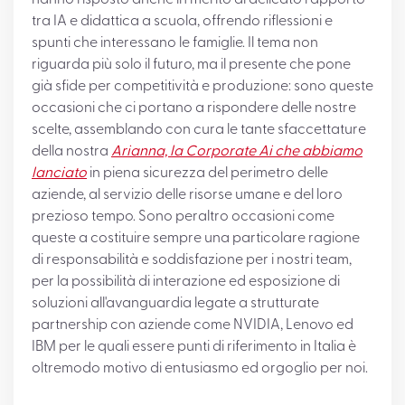
hanno risposto anche in merito al delicato rapporto
tra IA e didattica a scuola, offrendo riflessioni e
spunti che interessano le famiglie. Il tema non
riguarda più solo il futuro, ma il presente che pone
già sfide per competitività e produzione: sono queste
occasioni che ci portano a rispondere delle nostre
scelte, assemblando con cura le tante sfaccettature
della nostra
Arianna, la Corporate Ai che abbiamo
lanciato
in piena sicurezza del perimetro delle
aziende, al servizio delle risorse umane e del loro
prezioso tempo. Sono peraltro occasioni come
queste a costituire sempre una particolare ragione
di responsabilità e soddisfazione per i nostri team,
per la possibilità di interazione ed esposizione di
soluzioni all'avanguardia legate a strutturate
partnership con aziende come NVIDIA, Lenovo ed
IBM per le quali essere punti di riferimento in Italia è
oltremodo motivo di entusiasmo ed orgoglio per noi.