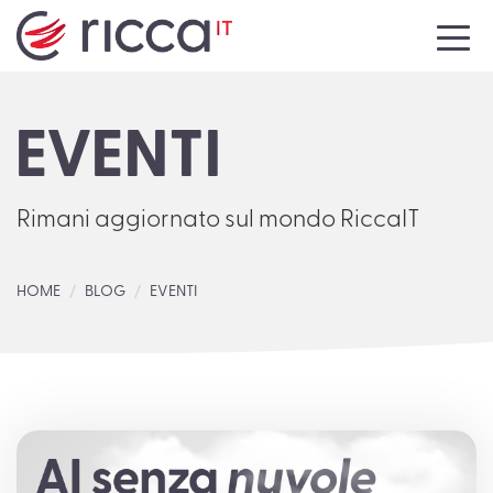
HOME
EVENTI
AZIENDA
SERVIZI
Rimani aggiornato sul mondo RiccaIT
NEWS
HOME
BLOG
EVENTI
EVENTI
MEDIA
CONTATTI
LAVORA CON NOI