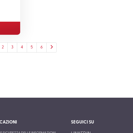
2
3
4
5
6
ICAZIONI
SEGUICI SU