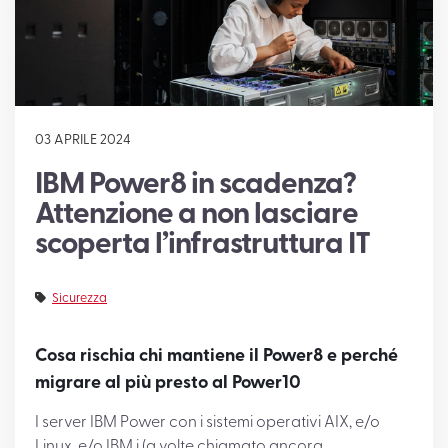
SUPPORTO
03 APRILE 2024
IBM Power8 in scadenza?
Attenzione a non lasciare
scoperta l’infrastruttura IT
Sicurezza
Cosa rischia chi mantiene il Power8 e perché
migrare al più presto al Power10
I server IBM Power con i sistemi operativi AIX, e/o
Linux, e/o IBM i (a volte chiamato ancora